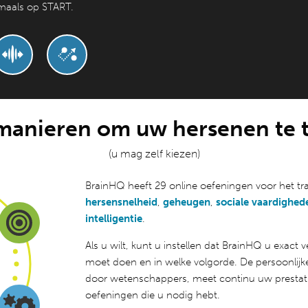
gmaals op START.
manieren om uw hersenen te t
(u mag zelf kiezen)
BrainHQ heeft 29 online oefeningen voor het tr
hersensnelheid
,
geheugen
,
sociale vaardighed
intelligentie
.
Als u wilt, kunt u instellen dat BrainHQ u exact 
moet doen en in welke volgorde.
De persoonlijke
door wetenschappers, meet continu uw prestati
oefeningen die u nodig hebt.