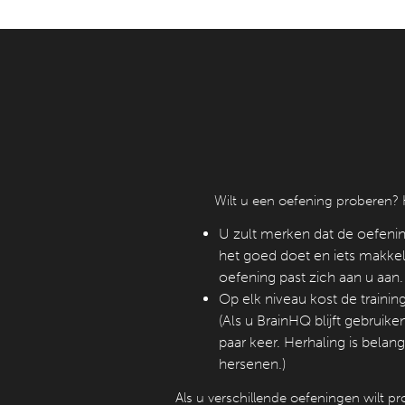
Wilt u een oefening proberen? 
U zult merken dat de oefening
het goed doet en iets makkeli
oefening past zich aan u aan.
Op elk niveau kost de trainin
(Als u BrainHQ blijft gebruike
paar keer. Herhaling is belan
hersenen.)
Als u verschillende oefeningen wilt pr