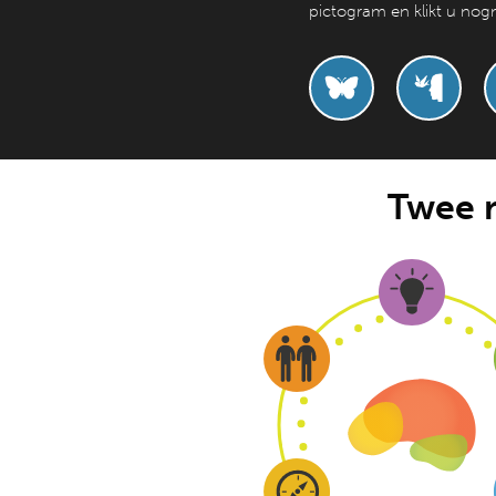
pictogram en klikt u no
Twee 