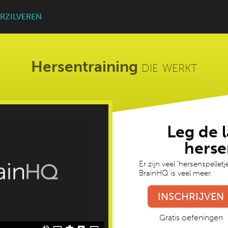
RZILVEREN
Hersentraining
die werkt
Leg de l
herse
Er zijn veel 'hersenspellet
BrainHQ is veel meer.
INSCHRIJVEN
Gratis oefeningen