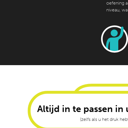
oefening aa
niveau, wa
Altijd in te passen i
(zelfs als u het druk heb