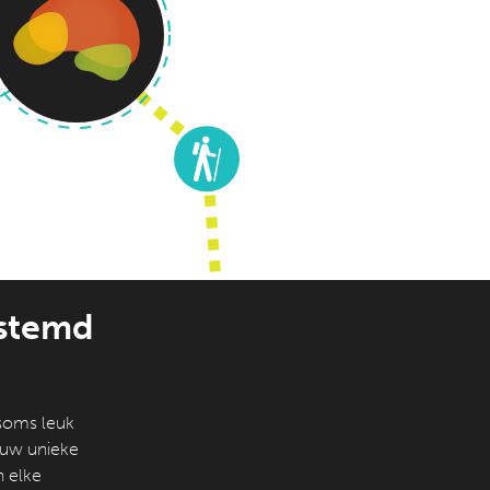
estemd
oms leuk
r uw unieke
n elke