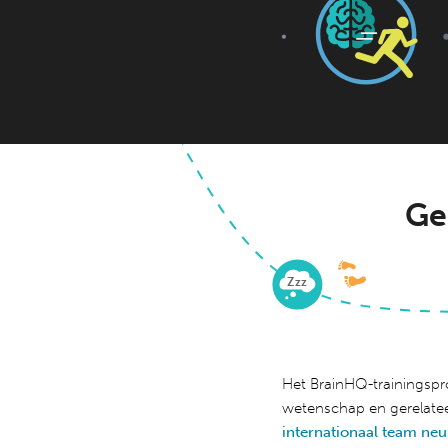
Ge
Z
zz
Het BrainHQ-trainingspr
wetenschap en gerelatee
internationaal team ne