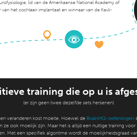
urofysiologie, lid van de Amerikaanse National Academy of
 van het cochleair implantaat en winnaar van de Kavli-
tieve training die op u is afg
(er zijn geen twee dezelfde sets hersenen)
en veranderen kost moeite. Hoewel de
BrainHQ-oefeningen
s
n ze ook moeilijk zijn. Maar het is altijd een nuttige training voo
en. Met een specifiek algoritme wordt de moeilijkheidsgraad va