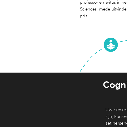
professor emeritus in ne
Sciences, mede-uitvinder
prijs.
Cogni
Uw hersen
zijn, kunne
set hersen