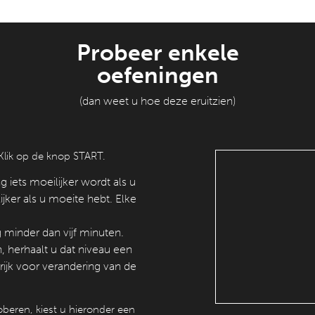
Probeer enkele
oefeningen
(dan weet u hoe deze eruitzien)
Klik op de knop START.
 iets moeilijker wordt als u
jker als u moeite hebt. Elke
g minder dan vijf minuten.
n, herhaalt u dat niveau een
grijk voor verandering van de
oberen, kiest u hieronder een